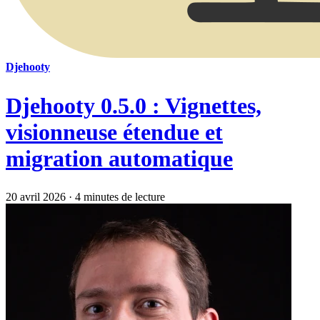
Djehooty
Djehooty 0.5.0 : Vignettes,
visionneuse étendue et
migration automatique
20 avril 2026
·
4 minutes de lecture