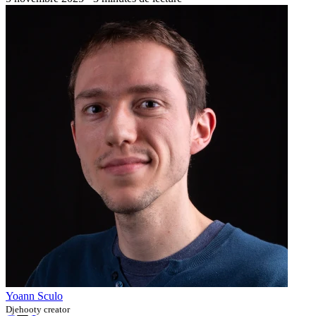
Yoann Sculo
Djehooty creator