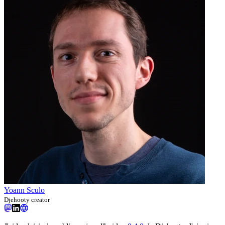
Yoann Sculo
Djehooty creator