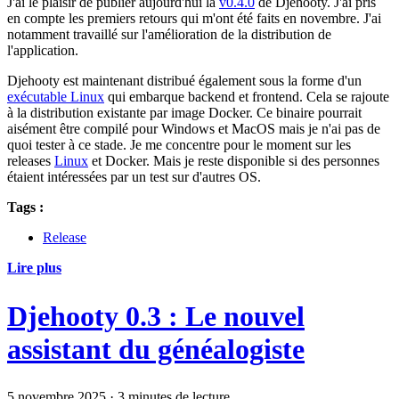
J'ai le plaisir de publier aujourd'hui la
v0.4.0
de Djehooty. J'ai pris
en compte les premiers retours qui m'ont été faits en novembre. J'ai
notamment travaillé sur l'amélioration de la distribution de
l'application.
Djehooty est maintenant distribué également sous la forme d'un
exécutable Linux
qui embarque backend et frontend. Cela se rajoute
à la distribution existante par image Docker. Ce binaire pourrait
aisément être compilé pour Windows et MacOS mais je n'ai pas de
quoi tester à ce stade. Je me concentre pour le moment sur les
releases
Linux
et Docker. Mais je reste disponible si des personnes
étaient intéressées par un test sur d'autres OS.
Tags :
Release
Lire plus
Djehooty 0.3 : Le nouvel
assistant du généalogiste
5 novembre 2025
·
3 minutes de lecture